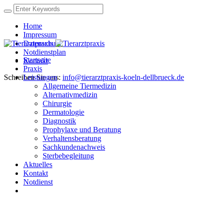
Home
Impressum
Datenschutz
Notdienstplan
Startseite
Kontakt
Praxis
Schreiben Sie uns:
Leistungen
info@tierarztpraxis-koeln-dellbrueck.de
Allgemeine Tiermedizin
Alternativmedizin
Chirurgie
Dermatologie
Diagnostik
Prophylaxe und Beratung
Verhaltensberatung
Sachkundenachweis
Sterbebegleitung
Aktuelles
Kontakt
Notdienst