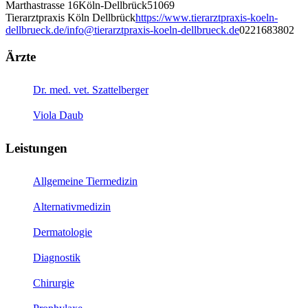
Marthastrasse 16
Köln-Dellbrück
51069
Tierarztpraxis Köln Dellbrück
https://www.tierarztpraxis-koeln-
dellbrueck.de/
info@tierarztpraxis-koeln-dellbrueck.de
0221683802
Ärzte
Dr. med. vet. Szattelberger
Viola Daub
Leistungen
Allgemeine Tiermedizin
Alternativmedizin
Dermatologie
Diagnostik
Chirurgie