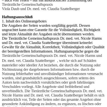
– auch von Teilen – nur mit ausdrücklicher Zustimmung der
Tierärztliche Gemeinschaftspraxis
Viola Daub und Dr. med. vet. Claudia Szattelberger
Haftungsausschluß
1. Inhalt des Onlineangebotes
Die Angaben der Seiten wurden sorgfältig geprüft. Dessen
ungeachtet kann eine Garantie für die Vollständigkeit, Richtigkeit
und letzte Aktualität der Angaben nicht übernommen werden.
Die Tierärztliche Gemeinschaftspraxis Dr. med. vet. Nicole Harms
und Dr. med. vet. Claudia Szattelberger übernimmt keinerlei
Gewähr für die Aktualität, Korrektheit, Vollständigkeit oder Qualität
der bereitgestellten Informationen. Haftungsansprüche gegen die
Tierärztliche Gemeinschaftspraxis
Dr. med. vet. Nicole Harms und
Dr. med. vet. Claudia Szattelberger , welche sich auf Schäden
materieller oder ideeller Art beziehen, die durch die Nutzung oder
Nichtnutzung der dargebotenen Informationen bzw. durch die
Nutzung fehlerhafter und unvollständiger Informationen verursacht
wurden, sind grundsätzlich ausgeschlossen, sofern seitens des
Autors kein nachweislich vorsätzliches oder grob fahrlässiges
Verschulden vorliegt. Alle Angebote sind freibleibend und
unverbindlich. Die
Tierärztliche Gemeinschaftspraxis
Dr. med. vet.
Nicole Harms und Dr. med. vet. Claudia Szattelberger behält es sich
ausdrücklich vor, Teile der Seiten oder das gesamte Angebot ohne
gesonderte Ankündigung zu ändern, zu ergänzen, zu löschen oder