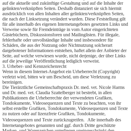
auf die aktuelle und zukünftige Gestaltung und auf die Inhalte der
gelinkten/verknüpften Seiten. Deshalb distanziert sie sich hiermit
ausdrücklich von allen Inhalten aller gelinkten/verknüpften Seiten,
die nach der Linksetzung verändert wurden. Diese Feststellung gilt
für alle innerhalb des eigenen Internetangebotes gesetzten Links und
Verweise sowie für Fremdeinträge in vom Autor eingerichteten
Gästebüchern, Diskussionsforen und Mailinglisten. Für illegale,
fehlerhafte oder unvollständige Inhalte und insbesondere für
Schäden, die aus der Nutzung oder Nichtnutzung solcherart
dargebotener Informationen entstehen, haftet allein der Anbieter der
Seite, auf welche verwiesen wurde, nicht derjenige, der über Links
auf die jeweilige Veröffentlichung lediglich verweist.
3. Urheber- und Kennzeichenrecht
Wenn in diesem Internet-Angebot ein Urheberrecht (Copyright)
verletzt wird, bitten wir um Bescheid, um diese Verletzung zu
bereinigen.
Die
Tierärztliche Gemeinschaftspraxis
Dr. med. vet. Nicole Harms
und Dr. med. vet. Claudia Szattelberger ist bestrebt, in allen
Publikationen die Urheberrechte der verwendeten Grafiken,
Tondokumente, Videosequenzen und Texte zu beachten, von ihr
selbst erstellte Grafiken, Tondokumente, Videosequenzen und Texte
zu nutzen oder auf lizenzfreie Grafiken, Tondokumente,
Videosequenzen und Texte zurückzugreifen. Alle innerhalb des
Internetangebotes genannten und ggf. durch Dritte geschützte
Marken- und Warenzeichen unterliegen uneingeschränkt den