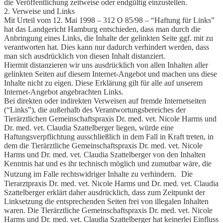
die Veröffentlichung zeitweise oder endgültig einzustellen.
2. Verweise und Links
Mit Urteil vom 12. Mai 1998 – 312 O 85/98 – “Haftung für Links”
hat das Landgericht Hamburg entschieden, dass man durch die
Anbringung eines Links, die Inhalte der gelinkten Seite ggf. mit zu
verantworten hat. Dies kann nur dadurch verhindert werden, dass
man sich ausdrücklich von diesen Inhalt distanziert.
Hiermit distanzieren wir uns ausdrücklich von allen Inhalten aller
gelinkten Seiten auf diesem Internet-Angebot und machen uns diese
Inhalte nicht zu eigen. Diese Erklärung gilt für alle auf unserem
Internet-Angebot angebrachten Links.
Bei direkten oder indirekten Verweisen auf fremde Internetseiten
(“Links”), die außerhalb des Verantwortungsbereiches der
Tierärztlichen Gemeinschaftspraxis
Dr. med. vet. Nicole Harms und
Dr. med. vet. Claudia Szattelberger liegen, würde eine
Haftungsverpflichtung ausschließlich in dem Fall in Kraft treten, in
dem die
Tierärztliche Gemeinschaftspraxis
Dr. med. vet. Nicole
Harms und Dr. med. vet. Claudia Szattelberger von den Inhalten
Kenntnis hat und es ihr technisch möglich und zumutbar wäre, die
Nutzung im Falle rechtswidriger Inhalte zu verhindern. Die
Tierarztpraxis Dr. med. vet. Nicole Harms und Dr. med. vet. Claudia
Szattelberger erklärt daher ausdrücklich, dass zum Zeitpunkt der
Linksetzung die entsprechenden Seiten frei von illegalen Inhalten
waren. Die
Tierärztliche Gemeinschaftspraxis
Dr. med. vet. Nicole
Harms und Dr. med. vet. Claudia Szattelberger hat keinerlei Einfluss