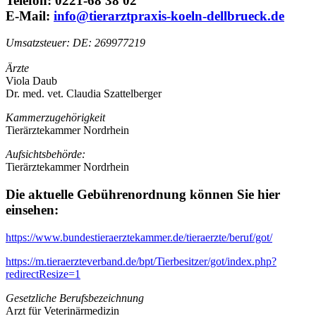
Telefon: 0221-68 38 02
E-Mail:
info@tierarztpraxis-koeln-dellbrueck.de
Umsatzsteuer: DE: 269977219
Ärzte
Viola Daub
Dr. med. vet. Claudia Szattelberger
Kammerzugehörigkeit
Tierärztekammer Nordrhein
Aufsichtsbehörde:
Tierärztekammer Nordrhein
Die aktuelle Gebührenordnung können Sie hier
einsehen:
https://www.bundestieraerztekammer.de/tieraerzte/beruf/got/
https://m.tieraerzteverband.de/bpt/Tierbesitzer/got/index.php?
redirectResize=1
Gesetzliche Berufsbezeichnung
Arzt für Veterinärmedizin