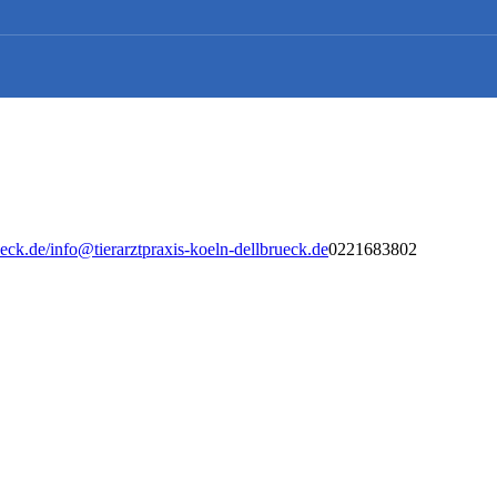
ueck.de/
info@tierarztpraxis-koeln-dellbrueck.de
0221683802