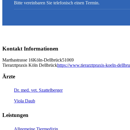
Bitte vereinbaren Sie telefonisch einen Termin.
Kontakt Informationen
Marthastrasse 16
Köln-Dellbrück
51069
Tierarztpraxis Köln Dellbrück
https://www.tierarztpraxis-koeln-dellbr
Ärzte
Dr. med. vet. Szattelberger
Viola Daub
Leistungen
Allgemeine Tiermedizin