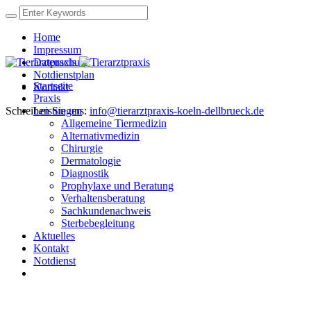
Home
Impressum
Datenschutz
Notdienstplan
Startseite
Kontakt
Praxis
Schreiben Sie uns:
Leistungen
info@tierarztpraxis-koeln-dellbrueck.de
Allgemeine Tiermedizin
Alternativmedizin
Chirurgie
Dermatologie
Diagnostik
Prophylaxe und Beratung
Verhaltensberatung
Sachkundenachweis
Sterbebegleitung
Aktuelles
Kontakt
Notdienst